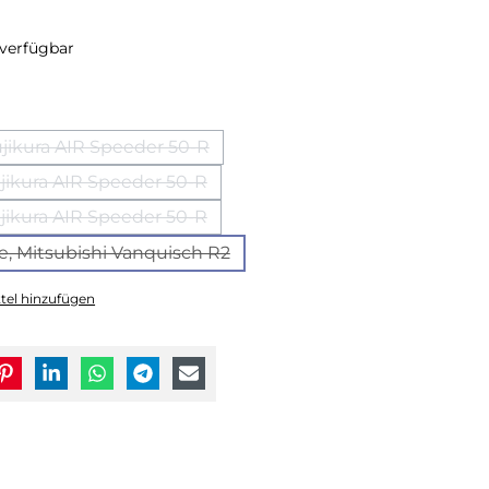
verfügbar
uswählen
ujikura AIR Speeder 50-R
(Diese Option ist zurzeit nicht verfügbar.)
jikura AIR Speeder 50-R
(Diese Option ist zurzeit nicht verfügbar.)
jikura AIR Speeder 50-R
(Diese Option ist zurzeit nicht verfügbar.)
e, Mitsubishi Vanquisch R2
(Diese Option ist zurzeit nicht verfügbar.)
tel hinzufügen