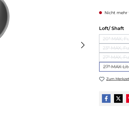
Nicht mehr 
a
Loft/ Shaft
20* MAX, F
23* MAX, Fu
27* MAX, Fu
27* MAX Lit
Zum Merkzet