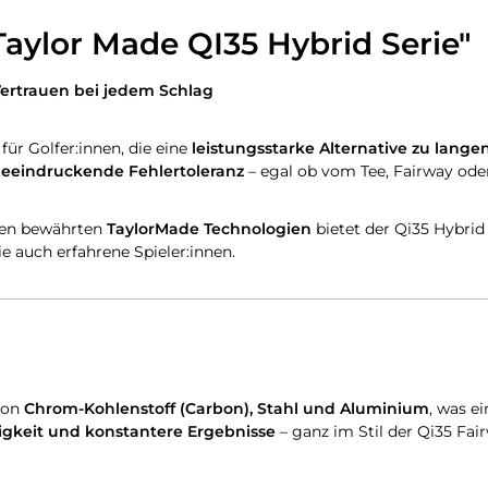
aylor Made QI35 Hybrid Serie"
Vertrauen bei jedem Schlag
für Golfer:innen, die eine
leistungsstarke Alternative zu lange
 beeindruckende Fehlertoleranz
– egal ob vom Tee, Fairway ode
den bewährten
TaylorMade Technologien
bietet der Qi35 Hybri
ie auch erfahrene Spieler:innen.
von
Chrom-Kohlenstoff (Carbon), Stahl und Aluminium
, was e
igkeit und konstantere Ergebnisse
– ganz im Stil der Qi35 Fai