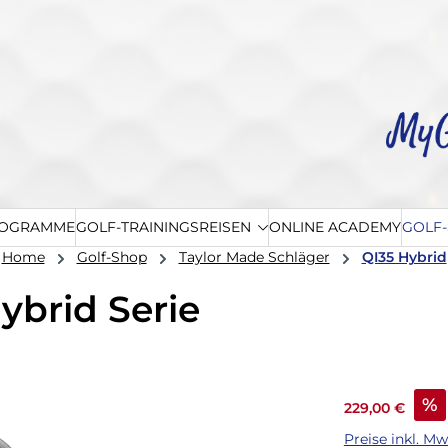
ROGRAMME
GOLF-TRAININGSREISEN
ONLINE ACADEMY
GOLF
Home
Golf-Shop
Taylor Made Schläger
QI35 Hybrid
ybrid Serie
Verkaufspreis
%
229,00 €
Preise inkl. M