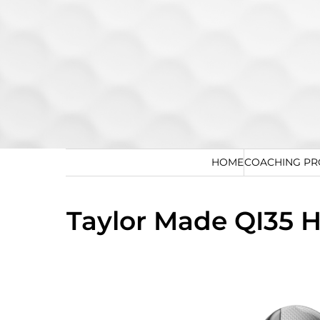
Zum Hauptinhalt springen
HOME
COACHING P
Taylor Made QI35 H
Bildergalerie überspringen