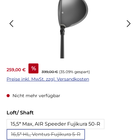
Verkaufspreis:
%
259,00 €
Regulärer Preis:
399,00 €
(35.09% gespart)
Preise inkl. MwSt. zzgl. Versandkosten
Nicht mehr verfügbar
auswählen
Loft/ Shaft
15,5* Max, AIR Speeder Fujikura 50-R
16,5* HL, Ventus Fujikura 5-R
(Diese Option ist zurzeit nicht verfügbar.)