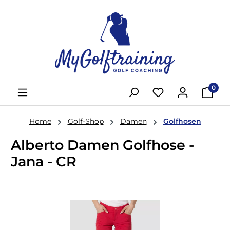
Zum Hauptinhalt springen
0
Home
Golf-Shop
Damen
Golfhosen
Alberto Damen Golfhose -
Jana - CR
Bildergalerie überspringen